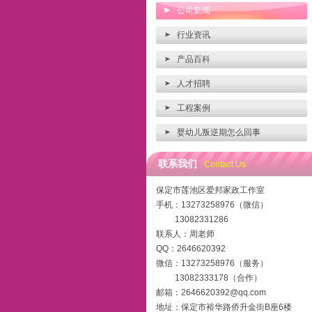
公司新闻
行业资讯
产品百科
人才招聘
工程案例
婴幼儿叛逆期怎么回事
联系我们
Contact Us
保定市莲池区爱邦家政工作室
手机：13273258976（微信）
13082331286
联系人：周老师
QQ：2646620392
微信：13273258976（服务）
13082333178（合作）
邮箱：2646620392@qq.com
地址：保定市裕华路侨升金街B座6楼