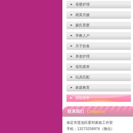
母婴护理
精英月嫂
蒙氏育婴
早教入户
月子饮食
养老护理
母乳喂养
玩具匹配
家庭教育
婚姻服务
联系我们
Contact Us
保定市莲池区爱邦家政工作室
手机：13273258976（微信）