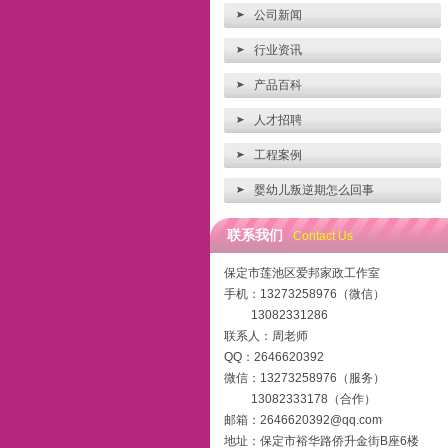
公司新闻
行业资讯
产品百科
人才招聘
工程案例
婴幼儿叛逆期怎么回事
联系我们
Contact Us
保定市莲池区爱邦家政工作室
手机：13273258976（微信）
13082331286
联系人：周老师
QQ：2646620392
微信：13273258976（服务）
13082333178（合作）
邮箱：2646620392@qq.com
地址：保定市裕华路侨升金街B座6楼