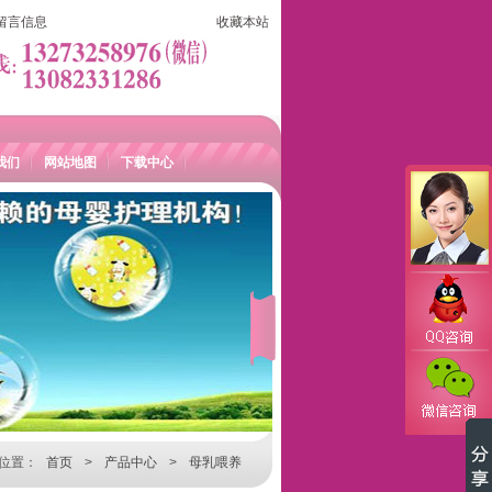
留言信息
收藏本站
我们
网站地图
下载中心
位置：
首页
>
产品中心
>
母乳喂养