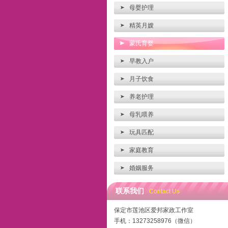
母婴护理
精英月嫂
蒙氏育婴
早教入户
月子饮食
养老护理
母乳喂养
玩具匹配
家庭教育
婚姻服务
联系我们
Contact Us
保定市莲池区爱邦家政工作室
手机：13273258976（微信）